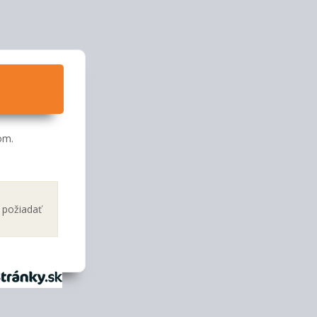
om.
a požiadať
tránky.sk